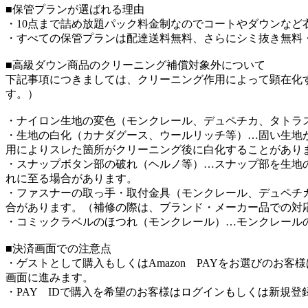
■保管プランが選ばれる理由
・10点まで詰め放題パック料金制なのでコートやダウンなど
・すべての保管プランは配達送料無料、さらにシミ抜き無料
■高級ダウン商品のクリーニング補償対象外について
下記事項につきましては、クリーニング作用によって顕在化
す。）
・ナイロン生地の変色（モンクレール、デュペチカ、タトラ
・生地の白化（カナダグース、ウールリッチ等）…固い生地
用によりスレた箇所がクリーニング後に白化することがあり
・スナップボタン部の破れ（ヘルノ等）…スナップ部を生地
れに至る場合があります。
・ファスナーの取っ手・取付金具（モンクレール、デュペチ
合があります。（補修の際は、ブランド・メーカー品での対
・コミックラベルのほつれ（モンクレール）…モンクレール
■決済画面での注意点
・ゲストとして購入もしくはAmazon PAYをお選びのお
画面に進みます。
・PAY IDで購入を希望のお客様はログインもしくは新規