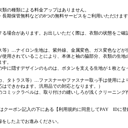
衣類の種類による料金アップはありません。
・長期保管無料などの8つの無料サービスをご利用いただけま
する場合があります。お出しいただく際は、衣類の状態をご確
ス等）…ナイロン生地は、紫外線、金属変色、ガス変色などが
が使用されていることにより、本体と袖の脇部分、衣類の生地
ます。
の中に隠すデザインのものは、ボタンを支える生地が１枚とな
カ、タトラス等）…ファスナーやファスナー取っ手は使用によ
応はできかねます。汎用品での対応となります。）
のコミックラベルは、取り付けの縫いしろが浅くクリーニング
客様はクーポン記入の下にある【利用規約に同意してPAY ID
登録をした上でお進みください。