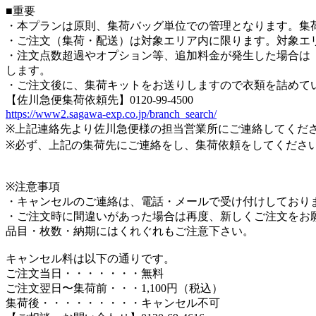
■重要
・本プランは原則、集荷バッグ単位での管理となります。集
・ご注文（集荷・配送）は対象エリア内に限ります。対象エ
・注文点数超過やオプション等、追加料金が発生した場合は「後
します。
・ご注文後に、集荷キットをお送りしますので衣類を詰めて
【佐川急便集荷依頼先】0120-99-4500
https://www2.sagawa-exp.co.jp/branch_search/
※上記連絡先より佐川急便様の担当営業所にご連絡してくだ
※必ず、上記の集荷先にご連絡をし、集荷依頼をしてくださ
※注意事項
・キャンセルのご連絡は、電話・メールで受け付けしており
・ご注文時に間違いがあった場合は再度、新しくご注文をお
品目・枚数・納期にはくれぐれもご注意下さい。
キャンセル料は以下の通りです。
ご注文当日・・・・・・・無料
ご注文翌日〜集荷前・・・1,100円（税込）
集荷後・・・・・・・・・キャンセル不可